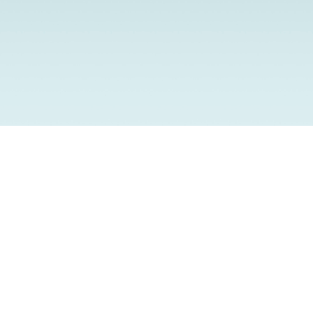
Om oss
Verk
Om Custodia
Verks
Medarbetare
Tidiga