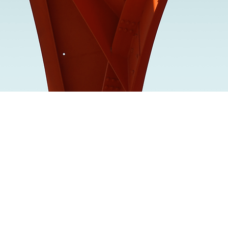
samhet
Join Us
amhetsområden
Lediga jobb
re uppdrag