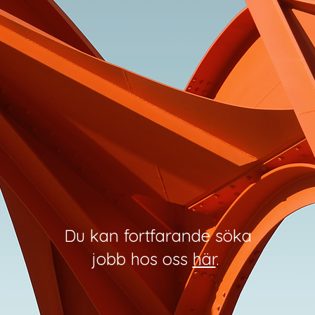
Du kan fortfarande söka
jobb hos oss
här
.